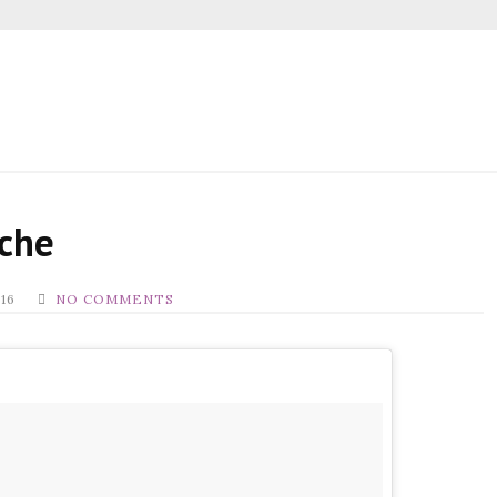
Y
oche
016
NO COMMENTS