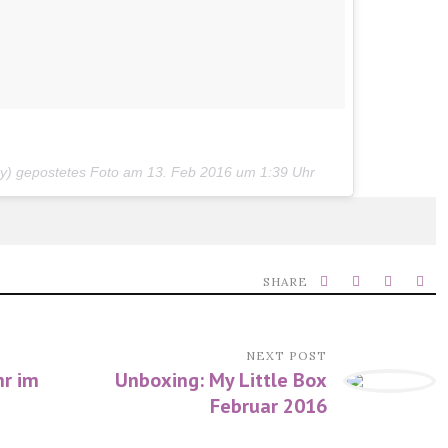
ty) gepostetes Foto am
13. Feb 2016 um 1:39 Uhr
SHARE
NEXT POST
r im
Unboxing: My Little Box
Februar 2016