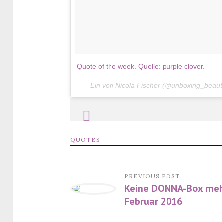
Quote of the week. Quelle: purple clover.
Ein von Nicola Fischer (@unboxing_beau
QUOTES
PREVIOUS POST
Keine DONNA-Box meh
Februar 2016