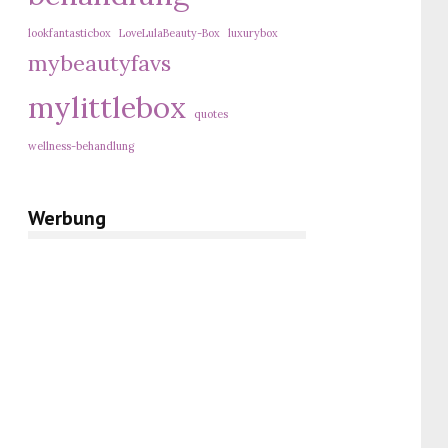
lookfantasticbox
LoveLulaBeauty-Box
luxurybox
mybeautyfavs
mylittlebox
quotes
wellness-behandlung
Werbung