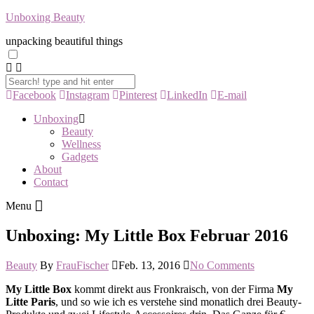
Unboxing Beauty
unpacking beautiful things
Facebook
Instagram
Pinterest
LinkedIn
E-mail
Unboxing
Beauty
Wellness
Gadgets
About
Contact
Menu
Unboxing: My Little Box Februar 2016
Beauty
By
FrauFischer
Feb. 13, 2016
No Comments
My Little Box
kommt direkt aus Fronkraisch, von der Firma
My
Litte Paris
, und so wie ich es verstehe sind monatlich drei Beauty-