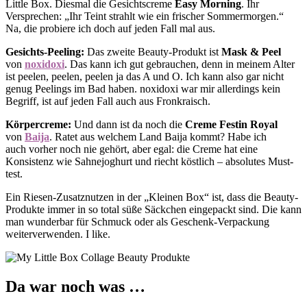
Little Box. Diesmal die Gesichtscreme
Easy Morning
. Ihr
Versprechen: „Ihr Teint strahlt wie ein frischer Sommermorgen.“
Na, die probiere ich doch auf jeden Fall mal aus.
Gesichts-Peeling:
Das zweite Beauty-Produkt ist
Mask & Peel
von
noxidoxi
. Das kann ich gut gebrauchen, denn in meinem Alter
ist peelen, peelen, peelen ja das A und O. Ich kann also gar nicht
genug Peelings im Bad haben. noxidoxi war mir allerdings kein
Begriff, ist auf jeden Fall auch aus Fronkraisch.
Körpercreme:
Und dann ist da noch die
Creme Festin Royal
von
Baija
. Ratet aus welchem Land Baija kommt? Habe ich
auch vorher noch nie gehört, aber egal: die Creme hat eine
Konsistenz wie Sahnejoghurt und riecht köstlich – absolutes Must-
test.
Ein Riesen-Zusatznutzen in der „Kleinen Box“ ist, dass die Beauty-
Produkte immer in so total süße Säckchen eingepackt sind. Die kann
man wunderbar für Schmuck oder als Geschenk-Verpackung
weiterverwenden. I like.
Da war noch was …