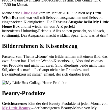
Produkte und zwei Lifestyle-Accessoires drin. Das Ganze für €
17,50 im Monat.
Meine erste
Little Box
kam im Januar 2016. Sie hieß
My Little
Wish Box
und war voll mit liebevoll ausgesuchten und liebevoll
eingepackten Kleinigkeiten. Die
Februar Ausgabe heißt My Little
Home Box
und ist wieder ein von A-Z perfekt
inszeniertes Unboxing-Erlebnis. Alles so nett gemacht, so hübsch,
so stimmig. Das Auspacken macht wirklich Spaß. Und was ist drin?
Bilderrahmen & Kissenbezug
Passend zum Thema „Home“ ein Bilderrahmen mit einem Bild, das
zwei Seiten hat. Und ein Wende-Kissenbezug. Also sind es quasi
vier Produkte und nicht nur zwei. Sind allerdings beide nicht mein
Stil, aber das macht überhaupt nichts: im Freundes- und
Bekanntenkreis ist immer jemand, der sich darüber freut.
Beauty-Produkte
Gesichtscreme:
Eins der drei Beauty-Produkte ist jeden Monat von
My Little Beauty
– der hauseigenen Beauty-Marke von My