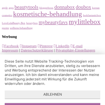
beautytools
donnabox
doubox
apple
apps
bloggerboxx
korean
kosmetische-behandlung
cosmetics
lookfantasticbox
mylittlebox
mybeautyfavs
LoveLulaBeauty-Box
luxurybox
quotes
wellness-behandlung
Werbung
Facebook
Instagram
Pinterest
LinkedIn
E-mail
Impressum
|
Datenschutzerklärung
|
Privatsphäre-Einstellungen
Diese Seite nutzt Website Tracking-Technologien von
Dritten, um ihre Dienste anzubieten, stetig zu verbessern
und Werbung entsprechend der Interessen der Nutzer
anzuzeigen. Ich bin damit einverstanden und kann meine
Einwilligung jederzeit mit Wirkung für die Zukunft
widerrufen oder ändern.
ABLEHNEN