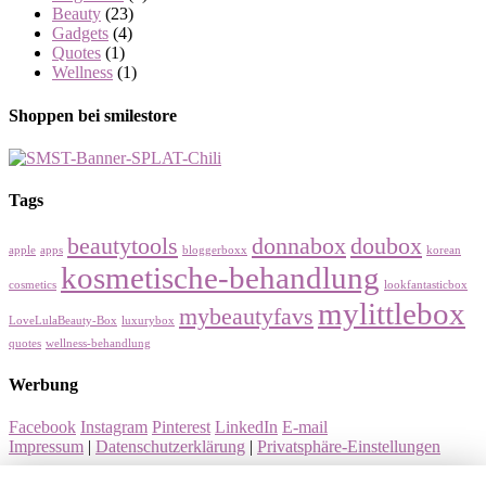
Beauty
(23)
Gadgets
(4)
Quotes
(1)
Wellness
(1)
Shoppen bei smilestore
Tags
beautytools
donnabox
doubox
apple
apps
bloggerboxx
korean
kosmetische-behandlung
cosmetics
lookfantasticbox
mylittlebox
mybeautyfavs
LoveLulaBeauty-Box
luxurybox
quotes
wellness-behandlung
Werbung
Facebook
Instagram
Pinterest
LinkedIn
E-mail
Impressum
|
Datenschutzerklärung
|
Privatsphäre-Einstellungen