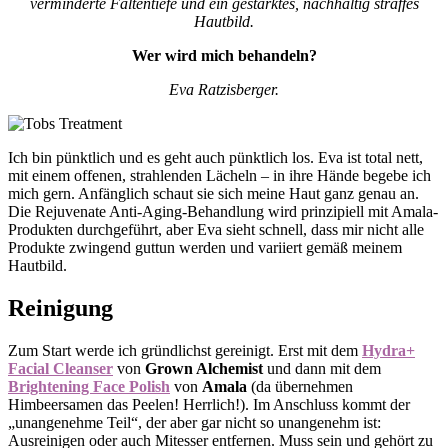
verminderte Faltentiefe und ein gestärktes, nachhaltig straffes
Hautbild.
Wer wird mich behandeln?
Eva Ratzisberger.
Ich bin pünktlich und es geht auch pünktlich los. Eva ist total nett,
mit einem offenen, strahlenden Lächeln – in ihre Hände begebe ich
mich gern. Anfänglich schaut sie sich meine Haut ganz genau an.
Die Rejuvenate Anti-Aging-Behandlung wird prinzipiell mit Amala-
Produkten durchgeführt, aber Eva sieht schnell, dass mir nicht alle
Produkte zwingend guttun werden und variiert gemäß meinem
Hautbild.
Reinigung
Zum Start werde ich gründlichst gereinigt. Erst mit dem
Hydra+
Facial Cleanser
von
Grown Alchemist
und dann mit dem
Brightening Face Polish
von
Amala
(da übernehmen
Himbeersamen das Peelen! Herrlich!). Im Anschluss kommt der
„unangenehme Teil“, der aber gar nicht so unangenehm ist:
Ausreinigen oder auch Mitesser entfernen. Muss sein und gehört zu