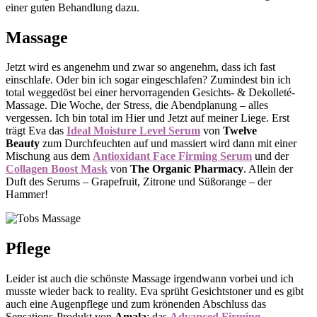
einer guten Behandlung dazu.
Massage
Jetzt wird es angenehm und zwar so angenehm, dass ich fast
einschlafe. Oder bin ich sogar eingeschlafen? Zumindest bin ich
total weggedöst bei einer hervorragenden Gesichts- & Dekolleté-
Massage. Die Woche, der Stress, die Abendplanung – alles
vergessen. Ich bin total im Hier und Jetzt auf meiner Liege. Erst
trägt Eva das
Ideal Moisture Level Serum
von
Twelve
Beauty
zum Durchfeuchten auf und massiert wird dann mit einer
Mischung aus dem
Antioxidant Face Firming Serum
und der
Collagen Boost Mask
von
The Organic Pharmacy
. Allein der
Duft des Serums – Grapefruit, Zitrone und Süßorange – der
Hammer!
Pflege
Leider ist auch die schönste Massage irgendwann vorbei und ich
musste wieder back to reality. Eva sprüht Gesichtstoner und es gibt
auch eine Augenpflege und zum krönenden Abschluss das
Sensations-Produkt von
Amala
: das
Advanced Firming