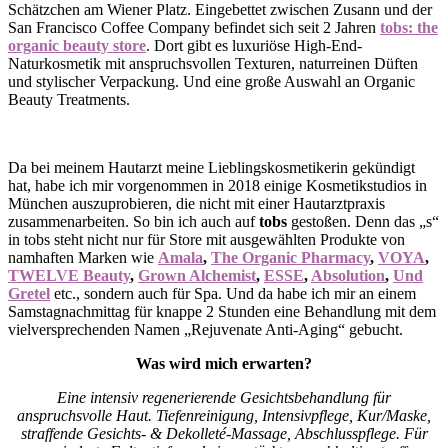
Schätzchen am Wiener Platz. Eingebettet zwischen Zusann und der
San Francisco Coffee Company befindet sich seit 2 Jahren
tobs: the
organic beauty store
. Dort gibt es luxuriöse High-End-
Naturkosmetik mit anspruchsvollen Texturen, naturreinen Düften
und stylischer Verpackung. Und eine große Auswahl an Organic
Beauty Treatments.
Da bei meinem Hautarzt meine Lieblingskosmetikerin gekündigt
hat, habe ich mir vorgenommen in 2018 einige Kosmetikstudios in
München auszuprobieren, die nicht mit einer Hautarztpraxis
zusammenarbeiten. So bin ich auch auf
tobs
gestoßen. Denn das „s“
in tobs steht nicht nur für Store mit ausgewählten Produkte von
namhaften Marken wie
Amala
,
The Organic Pharmacy
,
VOYA
,
TWELVE Beauty
,
Grown Alchemist
,
ESSE
,
Absolution
,
Und
Gretel
etc., sondern auch für Spa. Und da habe ich mir an einem
Samstagnachmittag für knappe 2 Stunden eine Behandlung mit dem
vielversprechenden Namen „Rejuvenate Anti-Aging“ gebucht.
Was wird mich erwarten?
Eine intensiv regenerierende Gesichtsbehandlung für
anspruchsvolle Haut. Tiefenreinigung, Intensivpflege, Kur/Maske,
straffende Gesichts- & Dekolleté-Massage, Abschlusspflege. Für