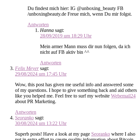
Du findest mich hier: IG @unboxing_beauty FB
/unboxingbeauty.de Freue mich, wenn Du mir folgst.
Antworten
Hanna
sagt:
28/09/2019 um 18:29 Uhr
Mein armer Mann muss dir nun folgen, da ich
nicht auf FB aktiv bin ^^
Antworten
Felix Meyer
sagt:
29/08/2024 um 17:45 Uhr
Wow, this post has given me useful info and answered some
of my questions. I hope to give something back and aid others
like you helped me. Feel free to surf my website
Webemail24
about PR Marketing.
Antworten
Seoranko
sagt:
30/08/2024 um 13:22 Uhr
Superb posts! Have a look at my page
Seoranko
where I also
put in extra effort to create quality information about Bitcoin.