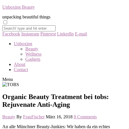
Unboxing Beauty
unpacking beautiful things
Facebook
Instagram
Pinterest
LinkedIn
E-mail
Unboxing
Beauty
Wellness
Gadgets
About
Contact
Menu
Organic Beauty Treatment bei tobs:
Rejuvenate Anti-Aging
Beauty
By
FrauFischer
März 16, 2018
8 Comments
An alle Münchner Beauty-Junkies: Wir haben da ein echtes