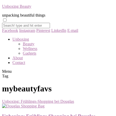
Unboxing Beauty
unpacking beautiful things
Facebook
Instagram
Pinterest
LinkedIn
E-mail
Unboxing
Beauty
Wellness
Gadgets
About
Contact
Menu
Tag
mybeautyfavs
Unboxing: Frühlings-Shopping bei Douglas