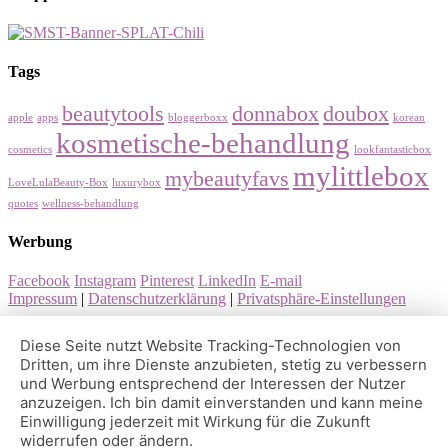
Tags
beautytools
donnabox
doubox
apple
apps
bloggerboxx
korean
kosmetische-behandlung
cosmetics
lookfantasticbox
mylittlebox
mybeautyfavs
LoveLulaBeauty-Box
luxurybox
quotes
wellness-behandlung
Werbung
Facebook
Instagram
Pinterest
LinkedIn
E-mail
Impressum
|
Datenschutzerklärung
|
Privatsphäre-Einstellungen
Diese Seite nutzt Website Tracking-Technologien von
Dritten, um ihre Dienste anzubieten, stetig zu verbessern
und Werbung entsprechend der Interessen der Nutzer
anzuzeigen. Ich bin damit einverstanden und kann meine
Einwilligung jederzeit mit Wirkung für die Zukunft
widerrufen oder ändern.