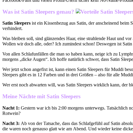
Facebook-Fans und vielen Promi-Usern sicher kein No-Name-Produkt. 
Was ist Satin Sleepers genau?
Satin Sleepers
ist ein Kissenbezug aus Satin, der anscheinend beim S
verhindert.
Was bleiben soll, sind glänzendes Haar, eine strahlende Haut und vo
Wollen wir doch alle, oder? Ich zumindest schon! Deswegen ist Satin 
Von allen Schlafunfällen die man so haben kann, neige ich zu Lymphs
morgens „dicke Augen“. Ich hoffe natürlich schwer, dass Satin Sleepe
Wer jetzt schon angefixt ist, kann einen Satin Sleepers für Muddi bes
Sleepers gibt es in 12 Farben und in drei Größen – also für alle Mudd
Wer erst noch abwarten will, was Satin Sleepers wirklich kann, der bl
Meine Nächte mit Satin Sleepers
Nacht 1:
Gestern war ich bis 2:00 morgens unterwegs. Tatsächlich 
Rotwein?
Nacht 3:
Ab von der Tatsache, dass das Schlafgefühl auf Satin absolut 
die waren noch genauso glatt wie am Abend. Und wieder keine dick