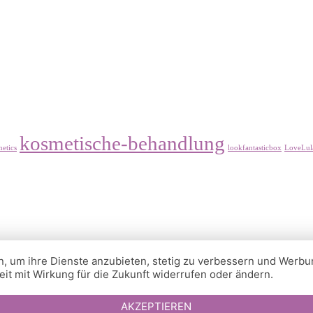
kosmetische-behandlung
etics
lookfantasticbox
LoveLul
n, um ihre Dienste anzubieten, stetig zu verbessern und Werb
it mit Wirkung für die Zukunft widerrufen oder ändern.
AKZEPTIEREN