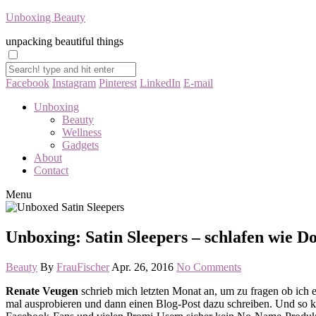
Unboxing Beauty
unpacking beautiful things
Facebook
Instagram
Pinterest
LinkedIn
E-mail
Unboxing
Beauty
Wellness
Gadgets
About
Contact
Menu
Unboxing: Satin Sleepers – schlafen wie 
Beauty
By
FrauFischer
Apr. 26, 2016
No Comments
Renate Veugen
schrieb mich letzten Monat an, um zu fragen ob ich e
mal ausprobieren und dann einen Blog-Post dazu schreiben. Und so 