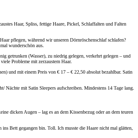
stes Haar, Spliss, fettige Haare, Pickel, Schlaffalten und Falten
d Haar pflegen, während wir unseren Dörnröschenschlaf schlafen?
on mal wunderschön aus.
nig getrunken (Wasser), zu niedrig gelegen, verkehrt gelegen – und
o viele Probleme mit zerzaustem Haar.
nen) und mit einem Preis von € 17 – € 22,50 absolut bezahlbar. Satin
cht/ Nächte mit Satin Sleepers aufschreiben. Mindestens 14 Tage lang.
keine dicken Augen – lag es an dem Kissenbezug oder an dem teuren
h ins Bett gegangen bin. Toll. Ich musste die Haare nicht mal glätten,