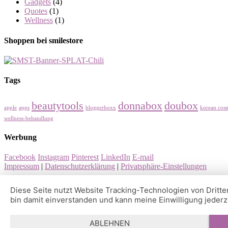
Gadgets
(4)
Quotes
(1)
Wellness
(1)
Shoppen bei smilestore
Tags
beautytools
donnabox
doubox
apple
apps
bloggerboxx
korean cosm
wellness-behandlung
Werbung
Facebook
Instagram
Pinterest
LinkedIn
E-mail
Impressum
|
Datenschutzerklärung
|
Privatsphäre-Einstellungen
Diese Seite nutzt Website Tracking-Technologien von Dritte
bin damit einverstanden und kann meine Einwilligung jederze
ABLEHNEN