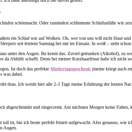
Ich hatte allerdings noch nie davon gehört.
chlafen schönmacht. Oder zumindest schlimmste Schlafunfälle wie zerzau
r allem ein Schlaf wie auf Wolken. Ok, wer von uns will nicht Haut un
Sleepers seit letztem Samstag bei mir im Einsatz. In weiß – sieht sch
tau unter den Augen. Ihr kennt das. Zuviel getrunken (Alkohol), zu we
rs da Abhilfe schafft. Denn bei meiner Kurzhaarfrisur habe ich nicht s
orgen. Ist doch das perfekte
Muttertagsgeschenk
(meine kriegt auch ei
is was dabei.
eibt dran. Ich werde hier alle 2-3 Tage meine Erfahrung der letzten Na
noch abgeschminkt und eingecremt. Am nächsten Morgen keine Falten, 
toll ist, bin ich heute perfekt frisiert aufgewacht. Also genauso, wie ic
en Augen.