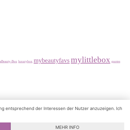
mylittlebox
mybeautyfavs
aBeauty-Box
luxurybox
quotes
ung entsprechend der Interessen der Nutzer anzuzeigen. Ich
MEHR INFO