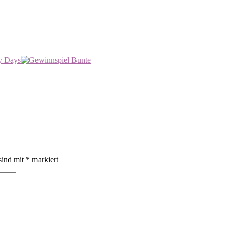
y Days
sind mit
*
markiert