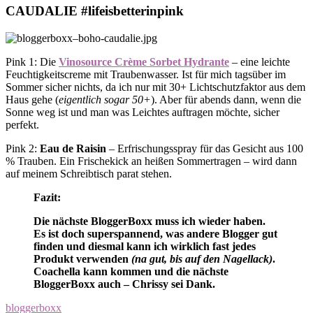
CAUDALIE #lifeisbetterinpink
Pink 1: Die
Vinosource Crème Sorbet Hydrante
– eine leichte
Feuchtigkeitscreme mit Traubenwasser. Ist für mich tagsüber im
Sommer sicher nichts, da ich nur mit 30+ Lichtschutzfaktor aus dem
Haus gehe (
eigentlich sogar 50+
). Aber für abends dann, wenn die
Sonne weg ist und man was Leichtes auftragen möchte, sicher
perfekt.
Pink 2:
Eau de Raisin
– Erfrischungsspray für das Gesicht aus 100
% Trauben. Ein Frischekick an heißen Sommertragen – wird dann
auf meinem Schreibtisch parat stehen.
Fazit:
Die nächste BloggerBoxx muss ich wieder haben.
Es ist doch superspannend, was andere Blogger gut
finden und diesmal kann ich wirklich fast jedes
Produkt verwenden
(na gut, bis auf den Nagellack)
.
Coachella kann kommen und die nächste
BloggerBoxx auch – Chrissy sei Dank.
bloggerboxx