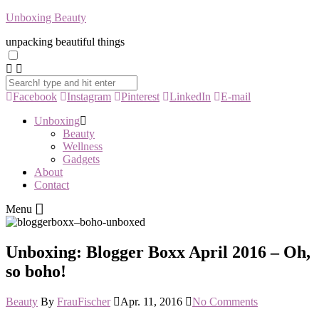
Unboxing Beauty
unpacking beautiful things
Facebook
Instagram
Pinterest
LinkedIn
E-mail
Unboxing
Beauty
Wellness
Gadgets
About
Contact
Menu
Unboxing: Blogger Boxx April 2016 – Oh,
so boho!
Beauty
By
FrauFischer
Apr. 11, 2016
No Comments