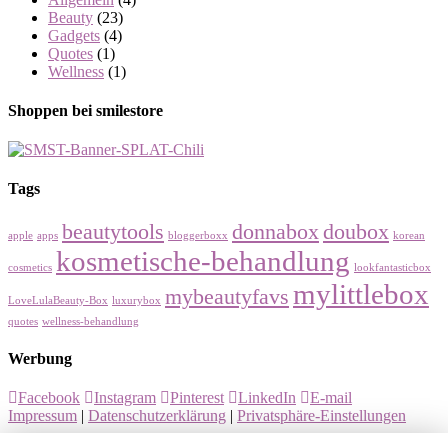
Beauty
(23)
Gadgets
(4)
Quotes
(1)
Wellness
(1)
Shoppen bei smilestore
Tags
beautytools
donnabox
doubox
apple
apps
bloggerboxx
korean
kosmetische-behandlung
cosmetics
lookfantasticbox
mylittlebox
mybeautyfavs
LoveLulaBeauty-Box
luxurybox
quotes
wellness-behandlung
Werbung
Facebook
Instagram
Pinterest
LinkedIn
E-mail
Impressum
|
Datenschutzerklärung
|
Privatsphäre-Einstellungen