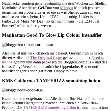
Nagellacke, sondern gehe regelmäßig alle drei Wochen zur Shellac
Maniküre. Aber dieses Gel-Duo von
Misslyn
hätte ich jetzt schon
gerne mal ausprobiert, da es so etwas wie Shellac zum zuhause
machen zu sein scheint. Keine UV-Lampe nötig. Leider ist die
Farbe „161 Make My Day“ so gar nicht meins – die „234 Just
Forever“ wäre es eher gewesen …
Manhattan Good To Glow Lip Colour Intensifier
Also das ist mir wirklich noch nie passiert. Gestern früh habe ich
diesen Artikel bei
The Original Copy
gelesen und unter
Need to
unbox
gepinnt und dann packe ich die BloggerBoxx aus – und das
ist das Ding! Verstärkt die natürliche Lippenfarbe. Besser und
natürlicher geht’s doch gar nicht. Happy to have.
KMS California TAMEFRIZZ smoothing lotion
Kann man immer gebrauchen. Alle die, die ihre Haare färben und
keine Keratin Haarglättung machen, brauchen ein Anti-Frizz-
Produkt. Die
TAMEFRIZZ smoothing lotion
ist eins – und schon