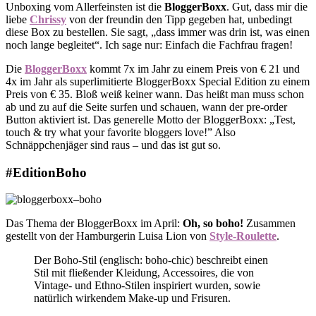
Unboxing vom Allerfeinsten ist die
BloggerBoxx
. Gut, dass mir die
liebe
Chrissy
von der freundin den Tipp gegeben hat, unbedingt
diese Box zu bestellen. Sie sagt, „dass immer was drin ist, was einen
noch lange begleitet“. Ich sage nur: Einfach die Fachfrau fragen!
Die
BloggerBoxx
kommt 7x im Jahr zu einem Preis von € 21 und
4x im Jahr als superlimitierte BloggerBoxx Special Edition zu einem
Preis von € 35. Bloß weiß keiner wann. Das heißt man muss schon
ab und zu auf die Seite surfen und schauen, wann der pre-order
Button aktiviert ist. Das generelle Motto der BloggerBoxx: „Test,
touch & try what your favorite bloggers love!” Also
Schnäppchenjäger sind raus – und das ist gut so.
#EditionBoho
Das Thema der BloggerBoxx im April:
Oh, so boho!
Zusammen
gestellt von der Hamburgerin Luisa Lion von
Style-Roulette
.
Der Boho-Stil (englisch: boho-chic) beschreibt einen
Stil mit fließender Kleidung, Accessoires, die von
Vintage- und Ethno-Stilen inspiriert wurden, sowie
natürlich wirkendem Make-up und Frisuren.